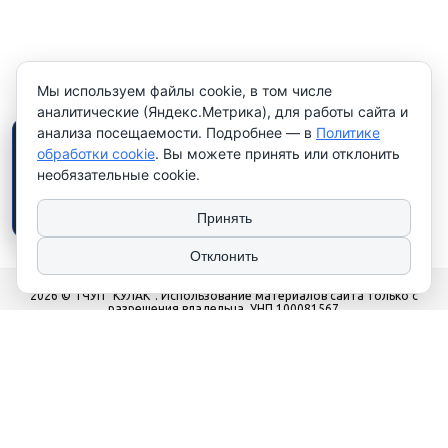
Мы используем файлы cookie, в том числе
аналитические (Яндекс.Метрика), для работы сайта и
анализа посещаемости. Подробнее — в
Политике
×
Работаем только с
обработки cookie
. Вы можете принять или отклонить
юридическими лицами и
необязательные cookie.
индивидуальными
предпринимателями
. Цены
указаны
без НДС
.
Принять
Отклонить
2026 © ТЧУП "КУЛАК". Использование материалов сайта только с
разрешения владельца. УНП 100081567
Сайт носит рекламно-информационный характер и не используется в
качестве интернет-магазина. Работаем только с юр. лицами и
индивидуальными предпринимателями.
Наши контакты
‎+375 (17) 276 79 25
‎+375 (17) 352 79 73
Офис: Пн-Чт с 9:00 до 17:00