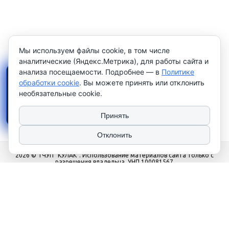
Мы используем файлы cookie, в том числе
аналитические (Яндекс.Метрика), для работы сайта и
анализа посещаемости. Подробнее — в
Политике
×
Работаем только с
обработки cookie
. Вы можете принять или отклонить
юридическими лицами и
необязательные cookie.
индивидуальными
предпринимателями
. Цены
указаны
без НДС
.
Принять
Отклонить
2026 © ТЧУП "КУЛАК". Использование материалов сайта только с
разрешения владельца. УНП 100081567
Сайт носит рекламно-информационный характер и не используется в
качестве интернет-магазина. Работаем только с юр. лицами и
индивидуальными предпринимателями.
Наши контакты
‎+375 (17) 276 79 25
‎+375 (17) 352 79 73
Офис: Пн-Чт с 9:00 до 17:00