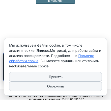
В корзину
Мы используем файлы cookie, в том числе
аналитические (Яндекс.Метрика), для работы сайта и
анализа посещаемости. Подробнее — в
Политике
×
Работаем только с
обработки cookie
. Вы можете принять или отклонить
юридическими лицами и
необязательные cookie.
индивидуальными
предпринимателями
. Цены
указаны
без НДС
.
Принять
Отклонить
2026 © ТЧУП "КУЛАК". Использование материалов сайта только с
разрешения владельца. УНП 100081567
Сайт носит рекламно-информационный характер и не используется в
качестве интернет-магазина. Работаем только с юр. лицами и
индивидуальными предпринимателями.