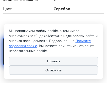
Цвет
Серебро
Мы используем файлы cookie, в том числе
аналитические (Яндекс.Метрика), для работы сайта и
анализа посещаемости. Подробнее — в
Политике
×
Работаем только с
обработки cookie
. Вы можете принять или отклонить
юридическими лицами и
необязательные cookie.
индивидуальными
предпринимателями
. Цены
указаны
без НДС
.
Принять
Отклонить
2026 © ТЧУП "КУЛАК". Использование материалов сайта только с
разрешения владельца. УНП 100081567
Сайт носит рекламно-информационный характер и не используется в
качестве интернет-магазина. Работаем только с юр. лицами и
индивидуальными предпринимателями.