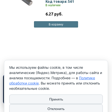
Код товара: 561
В наличии
6.27 руб.
В корзину
Мы используем файлы cookie, в том числе
аналитические (Яндекс.Метрика), для работы сайта и
анализа посещаемости. Подробнее — в
Политике
×
Работаем только с
обработки cookie
. Вы можете принять или отклонить
юридическими лицами и
необязательные cookie.
индивидуальными
предпринимателями
. Цены
указаны
без НДС
.
Принять
Отклонить