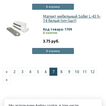
В корзину
Магнит мебельный Soller L-45 h-
14 белый (уп=5шт)
Код товара: 1709
В наличии
3.75 руб.
В корзину
«
2
3
4
5
6
7
8
9
10
11
12
»
Мы используем файлы cookie, в том числе