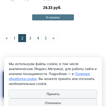
26.33 руб.
В корзину
«
1
2
3
4
5
»
Мы используем файлы cookie, в том числе
аналитические (Яндекс.Метрика), для работы сайта и
анализа посещаемости. Подробнее — в
Политике
×
Работаем только с
обработки cookie
. Вы можете принять или отклонить
юридическими лицами и
необязательные cookie.
индивидуальными
предпринимателями
. Цены
указаны
без НДС
.
Принять
Отклонить