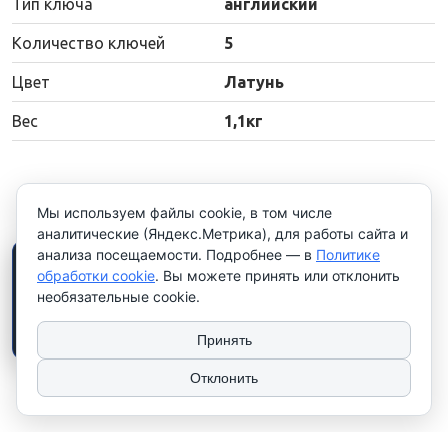
Тип ключа
английский
Количество ключей
5
Цвет
Латунь
Вес
1,1кг
Мы используем файлы cookie, в том числе
аналитические (Яндекс.Метрика), для работы сайта и
анализа посещаемости. Подробнее — в
Политике
×
Работаем только с
обработки cookie
. Вы можете принять или отклонить
юридическими лицами и
необязательные cookie.
индивидуальными
предпринимателями
. Цены
указаны
без НДС
.
Принять
Отклонить