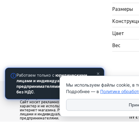
Размеры
Конструкц
Цвет
Вес
×
Работаем только с
юридическими
лицами и индивидуальными
Мы используем файлы cookie, в т
предпринимателями
. Цены указаны
2026 © ТЧУП "КУЛАК". Использование
Наши ко
Подробнее — в
Политике обработ
без НДС
.
материалов сайта только с разрешения
владельца. УНП 100081567
local_phone
‎+375
Сайт носит рекламно-информационный
‎+375
Прин
характер и не используется в качестве
history
Офис
интернет-магазина. Работаем только с юр.
лицами и индивидуальными
Пт с 
предпринимателями.
Сб-В
Цены