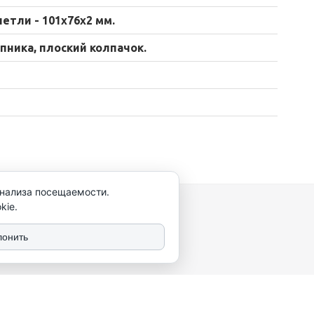
петли - 101х76х2 мм.
пника, плоский колпачок.
анализа посещаемости.
kie.
лонить