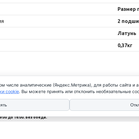
Размер 
ия
2 подши
Латунь
0,37кг
ом числе аналитические (Яндекс.Метрика), для работы сайта и 
нтакты
ки cookie
. Вы можете принять или отклонить необязательные coo
 (17) 276 79 25
 (17) 352 79 73
ять
Отк
: Пн-Чт с 9:00 до 17:00
9:00 до 16:00. Без обеда.
с - выходной
 указаны без НДС.