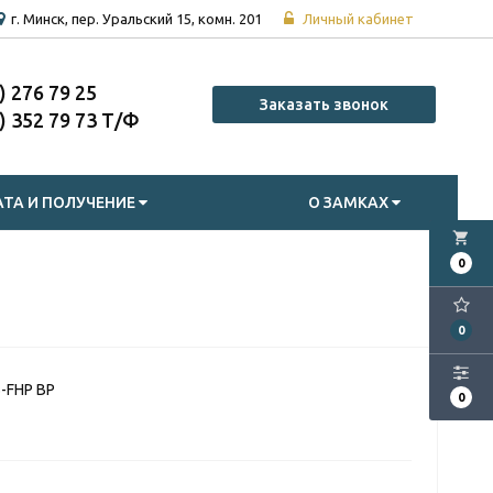
г. Минск, пер. Уральский 15, комн. 201
Личный кабинет
7) 276 79 25
Заказать звонок
7) 352 79 73
ТА И ПОЛУЧЕНИЕ
О ЗАМКАХ
local_grocery_store
0
0
-FHP BP
0