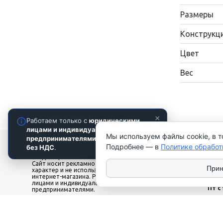
Размеры
Конструкц
Цвет
Вес
×
Работаем только с
юридическими
лицами и индивидуальными
Мы используем файлы cookie, в т
предпринимателями
. Цены указаны
2026 © ТЧУП "КУЛАК". Использование
Наши ко
Подробнее — в
Политике обработ
без НДС
.
материалов сайта только с разрешения
владельца. УНП 100081567
local_phone
‎+375
Сайт носит рекламно-информационный
‎+375
Прин
характер и не используется в качестве
history
Офис
интернет-магазина. Работаем только с юр.
лицами и индивидуальными
Пт с 
предпринимателями.
Сб-В
Цены