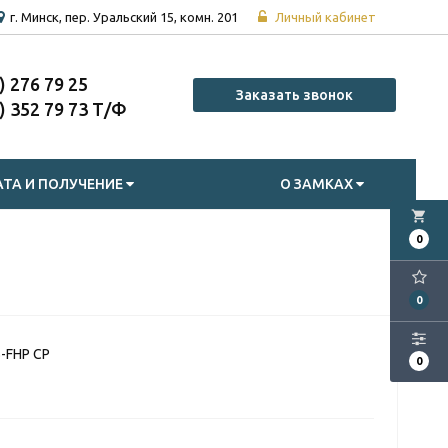
г. Минск, пер. Уральский 15, комн. 201
Личный кабинет
7) 276 79 25
Заказать звонок
7) 352 79 73
ТА И ПОЛУЧЕНИЕ
О ЗАМКАХ
local_grocery_store
0
0
-FHP CP
0