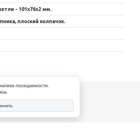
петли - 101х76х2 мм.
пника, плоский колпачок.
анализа посещаемости.
kie.
лонить