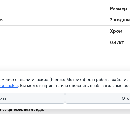
Размер 
ия
2 подши
Хром
0,37кг
ом числе аналитические (Яндекс.Метрика), для работы сайта и 
нтакты
ки cookie
. Вы можете принять или отклонить необязательные coo
 (17) 276 79 25
 (17) 352 79 73
ять
Отк
: Пн-Чт с 9:00 до 17:00
9:00 до 16:00. Без обеда.
с - выходной
 указаны без НДС.