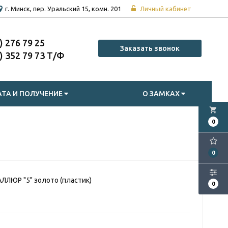
г. Минск, пер. Уральский 15, комн. 201
Личный кабинет
7) 276 79 25
Заказать звонок
7) 352 79 73
ТА И ПОЛУЧЕНИЕ
О ЗАМКАХ
local_grocery_store
0
0
ЛЛЮР "5" золото (пластик)
0