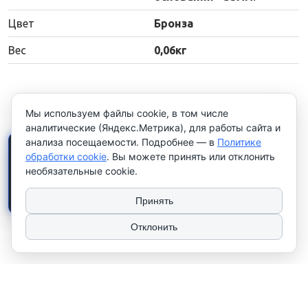
Цвет
Бронза
Вес
0,06кг
Мы используем файлы cookie, в том числе
аналитические (Яндекс.Метрика), для работы сайта и
анализа посещаемости. Подробнее — в
Политике
×
Работаем только с
обработки cookie
. Вы можете принять или отклонить
юридическими лицами и
необязательные cookie.
индивидуальными
предпринимателями
. Цены
указаны
без НДС
.
Принять
Отклонить
2026 © ТЧУП "КУЛАК". Использование материалов сайта только с
разрешения владельца. УНП 100081567
Сайт носит рекламно-информационный характер и не используется в