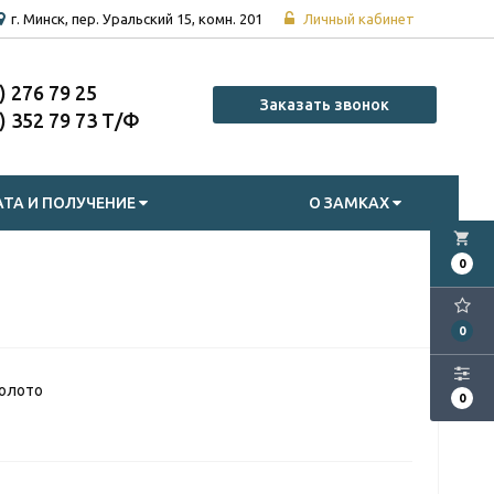
г. Минск, пер. Уральский 15, комн. 201
Личный кабинет
7) 276 79 25
Заказать звонок
7) 352 79 73
ТА И ПОЛУЧЕНИЕ
О ЗАМКАХ
local_grocery_store
0
0
олото
0