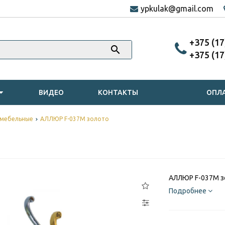
ypkulak@gmail.com
‎+375 (1
‎+375 (1
ВИДЕО
КОНТАКТЫ
ОПЛА
 мебельные
АЛЛЮР F-037M золото
АЛЛЮР F-037M з
Подробнее