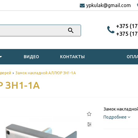
ypkulak@gmail.com
‎+375 (1
‎+375 (1
ВИДЕО
КОНТАКТЫ
ОПЛА
дверей
Замок накладной АЛЛЮР ЗН1-1А
 ЗН1-1А
Замок накладно
Подробнее