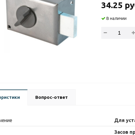
34.25 ру
В наличии
еристики
Вопрос-ответ
чение
Для уст
Засов п