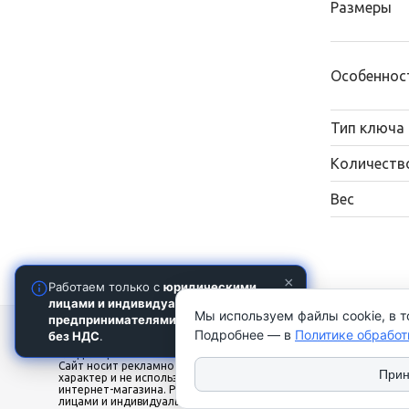
Размеры
Особеннос
Тип ключа
Количеств
Вес
×
Работаем только с
юридическими
лицами и индивидуальными
Мы используем файлы cookie, в т
предпринимателями
. Цены указаны
2026 © ТЧУП "КУЛАК". Использование
Наши ко
Подробнее — в
Политике обработ
без НДС
.
материалов сайта только с разрешения
владельца. УНП 100081567
local_phone
‎+375
Сайт носит рекламно-информационный
‎+375
Прин
характер и не используется в качестве
history
Офис
интернет-магазина. Работаем только с юр.
лицами и индивидуальными