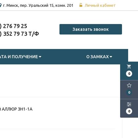
г. Минск, пер. Уральский 15, комн. 201
Личный кабинет
7) 276 79 25
Заказать звонок
7) 352 79 73
ТА И ПОЛУЧЕНИЕ
О ЗАМКАХ
local_grocery_store
0
0
й АЛЛЮР ЗН1-1А
0