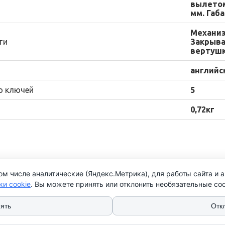
вылетом
мм. Габа
Механиз
ти
Закрыва
вертушк
английс
о ключей
5
0,72кг
ом числе аналитические (Яндекс.Метрика), для работы сайта и 
нтакты
ки cookie
. Вы можете принять или отклонить необязательные coo
 (17) 276 79 25
 (17) 352 79 73
ять
Отк
: Пн-Чт с 9:00 до 17:00