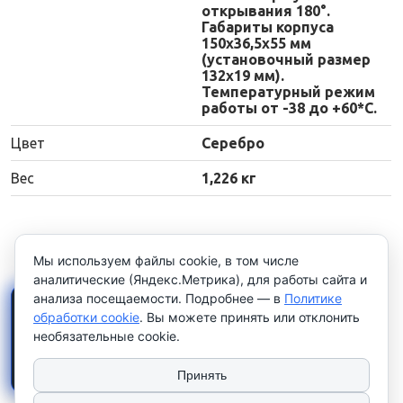
открывания 180°.
Габариты корпуса
150х36,5х55 мм
(установочный размер
132х19 мм).
Температурный режим
работы от -38 до +60*С.
Цвет
Серебро
Вес
1,226 кг
Мы используем файлы cookie, в том числе
аналитические (Яндекс.Метрика), для работы сайта и
анализа посещаемости. Подробнее — в
Политике
×
Работаем только с
обработки cookie
. Вы можете принять или отклонить
юридическими лицами и
необязательные cookie.
индивидуальными
предпринимателями
. Цены
указаны
без НДС
.
Принять