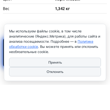
Вес
1,342 кг
Мы используем файлы cookie, в том числе
аналитические (Яндекс.Метрика), для работы сайта и
анализа посещаемости. Подробнее — в
Политике
×
Работаем только с
обработки cookie
. Вы можете принять или отклонить
юридическими лицами и
необязательные cookie.
индивидуальными
предпринимателями
. Цены
указаны
без НДС
.
Принять
Отклонить
2026 © ТЧУП "КУЛАК". Использование материалов сайта только с
разрешения владельца. УНП 100081567