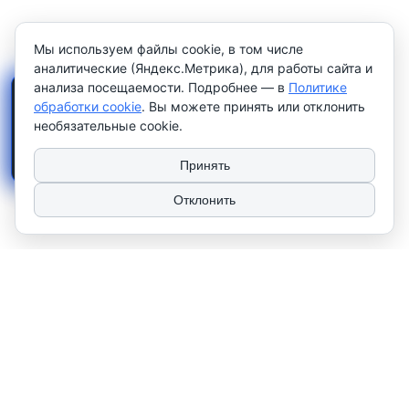
Мы используем файлы cookie, в том числе
аналитические (Яндекс.Метрика), для работы сайта и
анализа посещаемости. Подробнее — в
Политике
×
Работаем только с
обработки cookie
. Вы можете принять или отклонить
юридическими лицами и
необязательные cookie.
индивидуальными
предпринимателями
. Цены
указаны
без НДС
.
Принять
Отклонить
2026 © ТЧУП "КУЛАК". Использование материалов сайта только с
разрешения владельца. УНП 100081567
Сайт носит рекламно-информационный характер и не используется в
качестве интернет-магазина. Работаем только с юр. лицами и
индивидуальными предпринимателями.
Наши контакты
‎+375 (17) 276 79 25
‎+375 (17) 352 79 73
Офис: Пн-Чт с 9:00 до 17:00