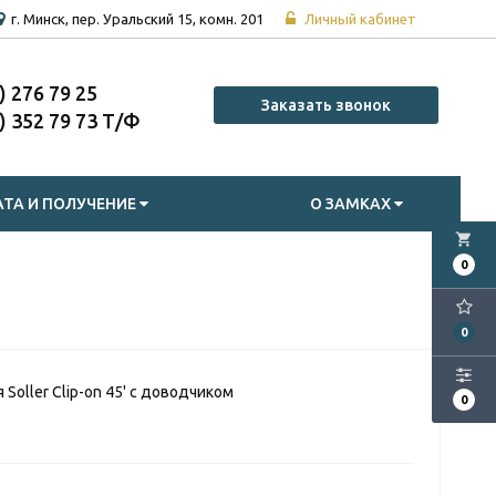
г. Минск, пер. Уральский 15, комн. 201
Личный кабинет
7) 276 79 25
Заказать звонок
7) 352 79 73
ТА И ПОЛУЧЕНИЕ
О ЗАМКАХ
local_grocery_store
0
0
Soller Clip-on 45' с доводчиком
0