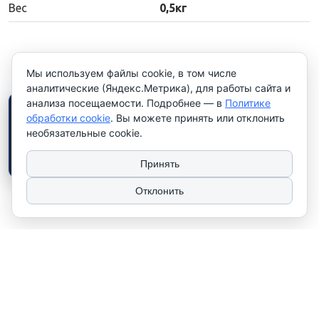
Вес
0,5кг
Мы используем файлы cookie, в том числе
аналитические (Яндекс.Метрика), для работы сайта и
анализа посещаемости. Подробнее — в
Политике
×
Работаем только с
обработки cookie
. Вы можете принять или отклонить
юридическими лицами и
необязательные cookie.
индивидуальными
предпринимателями
. Цены
указаны
без НДС
.
Принять
Отклонить
2026 © ТЧУП "КУЛАК". Использование материалов сайта только с
разрешения владельца. УНП 100081567
Сайт носит рекламно-информационный характер и не используется в
качестве интернет-магазина. Работаем только с юр. лицами и