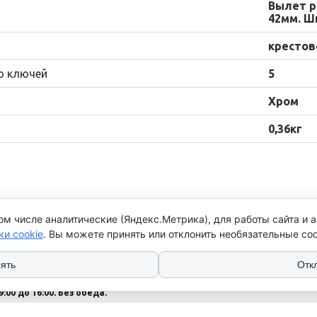
Вылет р
42мм. Ш
крестов
о ключей
5
Хром
0,36кг
ом числе аналитические (Яндекс.Метрика), для работы сайта и 
нтакты
ки cookie
. Вы можете принять или отклонить необязательные coo
 (17) 276 79 25
 (17) 352 79 73
ять
Отк
: Пн-Чт с 9:00 до 17:00
9:00 до 16:00. Без обеда.
с - выходной