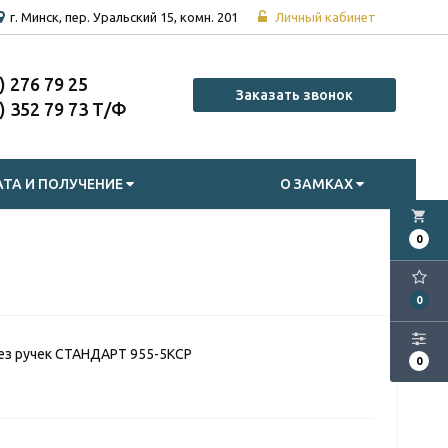
г. Минск, пер. Уральский 15, комн. 201
Личный кабинет
7) 276 79 25
Заказать звонок
7) 352 79 73
ТА И ПОЛУЧЕНИЕ
О ЗАМКАХ
local_grocery_store
0
0
ез ручек СТАНДАРТ 955-5КCP
0