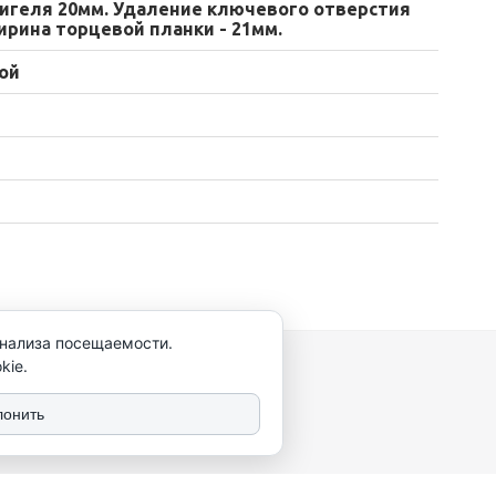
игеля 20мм. Удаление ключевого отверстия
ирина торцевой планки - 21мм.
ой
анализа посещаемости.
kie.
лонить