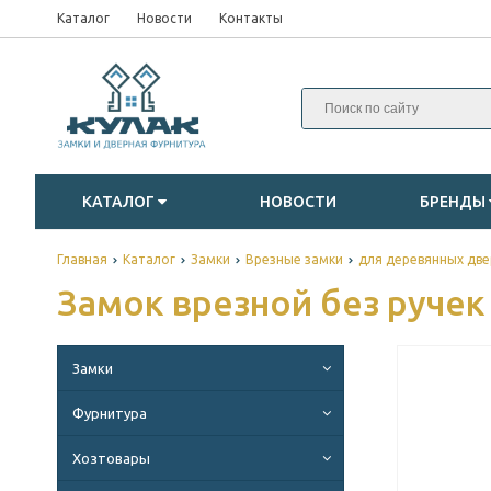
Каталог
Новости
Контакты
КАТАЛОГ
НОВОСТИ
БРЕНДЫ
Главная
Каталог
Замки
Врезные замки
для деревянных две
Замок врезной без руче
Замки
Фурнитура
Хозтовары