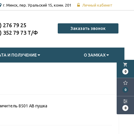
г. Минск, пер. Уральский 15, комн. 201
Личный кабинет
7) 276 79 25
Заказать звонок
7) 352 79 73
ТА И ПОЛУЧЕНИЕ
О ЗАМКАХ
local_grocery_store
0
0
ичитель 8501 AB пушка
0