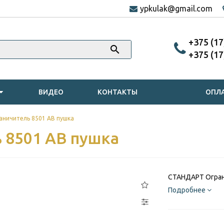
ypkulak@gmail.com
‎+375 (1
‎+375 (1
ВИДЕО
КОНТАКТЫ
ОПЛА
ничитель 8501 AB пушка
 8501 AB пушка
СТАНДАРТ Огран
Подробнее