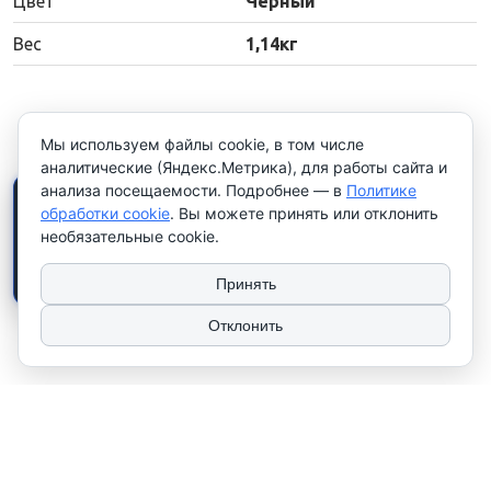
Цвет
Черный
Вес
1,14кг
Мы используем файлы cookie, в том числе
аналитические (Яндекс.Метрика), для работы сайта и
анализа посещаемости. Подробнее — в
Политике
×
Работаем только с
обработки cookie
. Вы можете принять или отклонить
юридическими лицами и
необязательные cookie.
индивидуальными
предпринимателями
. Цены
указаны
без НДС
.
Принять
Отклонить
2026 © ТЧУП "КУЛАК". Использование материалов сайта только с
разрешения владельца. УНП 100081567
Сайт носит рекламно-информационный характер и не используется в
качестве интернет-магазина. Работаем только с юр. лицами и
индивидуальными предпринимателями.