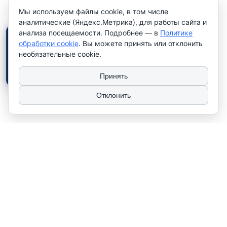
Мы используем файлы cookie, в том числе
аналитические (Яндекс.Метрика), для работы сайта и
анализа посещаемости. Подробнее — в
Политике
×
Работаем только с
обработки cookie
. Вы можете принять или отклонить
юридическими лицами и
необязательные cookie.
индивидуальными
предпринимателями
. Цены
указаны
без НДС
.
Принять
Отклонить
2026 © ТЧУП "КУЛАК". Использование материалов сайта только с
разрешения владельца. УНП 100081567
Сайт носит рекламно-информационный характер и не используется в
качестве интернет-магазина. Работаем только с юр. лицами и
индивидуальными предпринимателями.
Наши контакты
‎+375 (17) 276 79 25
‎+375 (17) 352 79 73