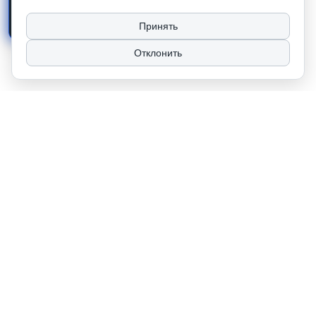
предпринимателями
. Цены
указаны
без НДС
.
Принять
Отклонить
2026 © ТЧУП "КУЛАК". Использование материалов сайта только с
разрешения владельца. УНП 100081567
Сайт носит рекламно-информационный характер и не используется в
качестве интернет-магазина. Работаем только с юр. лицами и
индивидуальными предпринимателями.
Наши контакты
‎+375 (17) 276 79 25
‎+375 (17) 352 79 73
Офис: Пн-Чт с 9:00 до 17:00
Пт с 9:00 до 16:00. Без обеда.
Сб-Вс - выходной
Цены указаны без НДС.