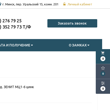
г. Минск, пер. Уральский 15, комн. 201
Личный кабинет
7) 276 79 25
Заказать звонок
7) 352 79 73
ТА И ПОЛУЧЕНИЕ
О ЗАМКАХ
local_grocery_store
0
0
д. ЗЕНИТ МЦ1-6 цинк
0