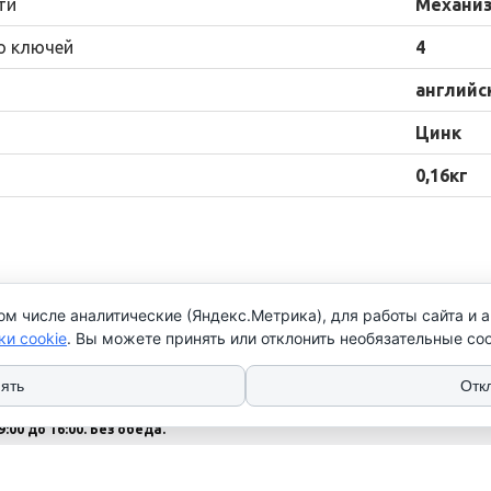
ти
Механиз
о ключей
4
английс
Цинк
0,16кг
ом числе аналитические (Яндекс.Метрика), для работы сайта и 
нтакты
ки cookie
. Вы можете принять или отклонить необязательные coo
 (17) 276 79 25
 (17) 352 79 73
ять
Отк
: Пн-Чт с 9:00 до 17:00
9:00 до 16:00. Без обеда.
с - выходной
 указаны без НДС.