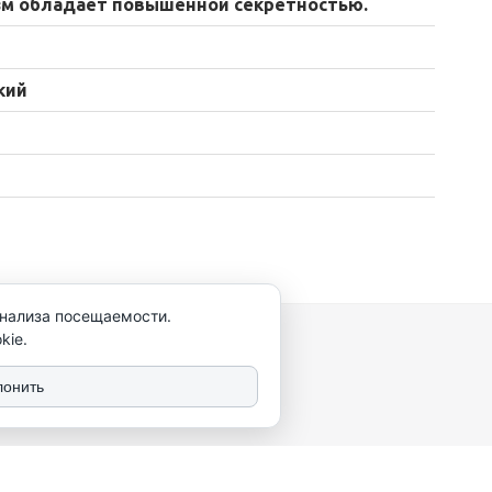
м обладает повышенной секретностью.
кий
анализа посещаемости.
kie.
лонить