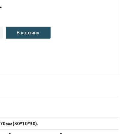
.
В корзину
70мм(30*10*30).