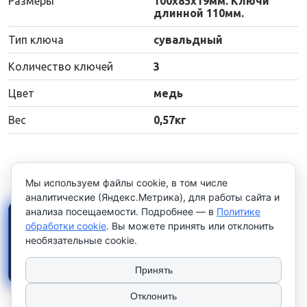
Размеры
100х85х19мм. Ключи
длинной 110мм.
Тип ключа
сувальдный
Количество ключей
3
Цвет
медь
Вес
0,57кг
Мы используем файлы cookie, в том числе
аналитические (Яндекс.Метрика), для работы сайта и
анализа посещаемости. Подробнее — в
Политике
×
Работаем только с
обработки cookie
. Вы можете принять или отклонить
юридическими лицами и
необязательные cookie.
индивидуальными
предпринимателями
. Цены
указаны
без НДС
.
Принять
Отклонить